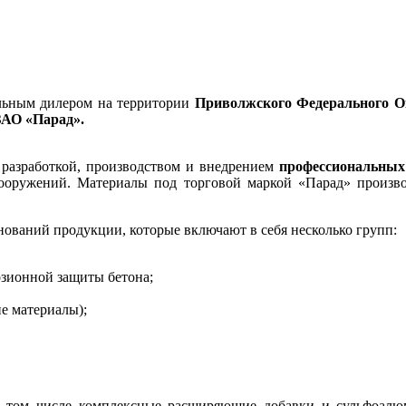
льным дилером на территории
Приволжского Федерального 
ЗАО «Парад».
 разработкой, производством и внедрением
профессиональных
ооружений. Материалы под торговой маркой «Парад» произво
нований продукции, которые включают в себя несколько групп:
зионной защиты бетона;
е материалы);
 в том числе комплексные расширяющие добавки и сульфоа