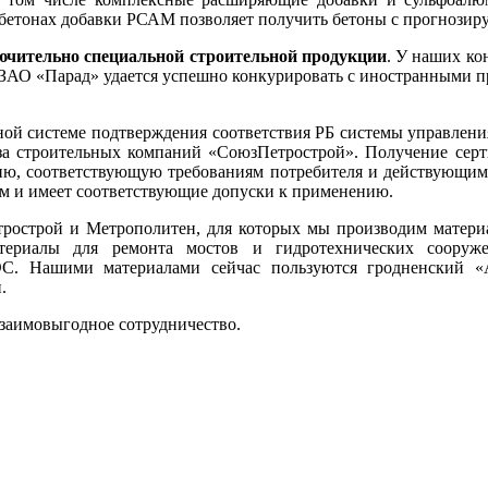
 бетонах добавки РСАМ позволяет получить бетоны с прогнози
ючительно специальной строительной продукции
. У наших ко
 ЗАО «Парад» удается успешно конкурировать с иностранными пр
ой системе подтверждения соответствия РБ системы управления
за строительных компаний «СоюзПетрострой». Получение серти
цию, соответствующую требованиям потребителя и действующи
ам и имеет соответствующие допуски к применению.
острой и Метрополитен, для которых мы производим материа
териалы для ремонта мостов и гидротехнических сооруже
С. Нашими материалами сейчас пользуются гродненский «
.
взаимовыгодное сотрудничество.