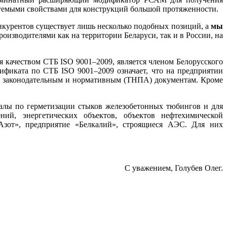
руемыми свойствами для конструкций большой протяженности.
нкурентов существует лишь несколько подобных позиций, а
мы
оизводителями как на территории Беларуси, так и в России, на
 качеством СТБ ISO 9001–2009, является членом Белорусского
фиката по СТБ ISO 9001–2009 означает, что на предприятии
м законодательным и нормативным (ТНПА) документам. Кроме
лы по герметизации стыков железобетонных тюбингов и для
ний, энергетических объектов, объектов нефтехимической
Азот», предприятие «Белкалий», строящиеся АЭС. Для них
С уважением, Голубев Олег.