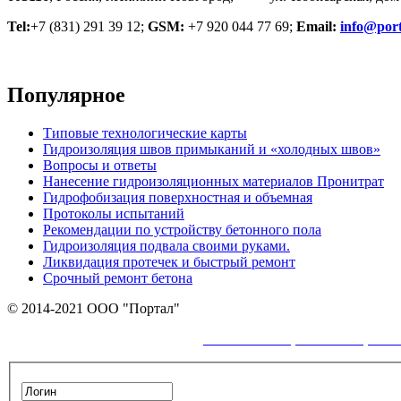
Tel:
+7 (831) 291 39 12;
GSM:
+7 920 044 77 69;
Email:
info@port
Популярное
Типовые технологические карты
Гидроизоляция швов примыканий и «холодных швов»
Вопросы и ответы
Нанесение гидроизоляционных материалов Пронитрат
Гидрофобизация поверхностная и объемная
Протоколы испытаний
Рекомендации по устройству бетонного пола
Гидроизоляция подвала своими руками.
Ликвидация протечек и быстрый ремонт
Срочный ремонт бетона
© 2014-2021 ООО "Портал"
политикой обработки персон
Пользуясь сайтом Вы соглашаетесь с