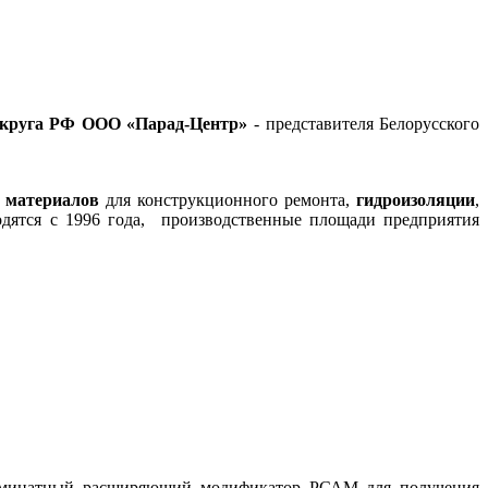
Округа РФ
ООО «Парад-Центр»
- представителя Белорусского
 материалов
для конструкционного ремонта,
гидроизоляции
,
дятся с 1996 года, производственные площади предприятия
люминатный расширяющий модификатор РСАМ для получения