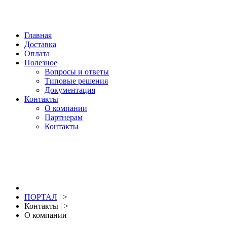
Нижний Новгород, купить: +7 904 391 391 2; 
Главная
Доставка
Оплата
Полезное
Вопросы и ответы
Типовые решения
Документация
Контакты
О компании
Партнерам
Контакты
8 (831) 291-39-12
ПОРТАЛ
| >
Контакты
| >
О компании