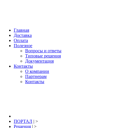
Нижний Новгород, купить: +7 904 391 391 2; +7 920 044 77 69; E-mail:
info@portal-pro.ru
; гидроизоляция, материалы для восстановления,
ремонта и защиты бетона.
Главная
Доставка
Оплата
Полезное
Вопросы и ответы
Типовые решения
Документация
Контакты
О компании
Партнерам
Контакты
8 (831) 291-39-12
заказать звонок
ПОРТАЛ
| >
Решения
| >