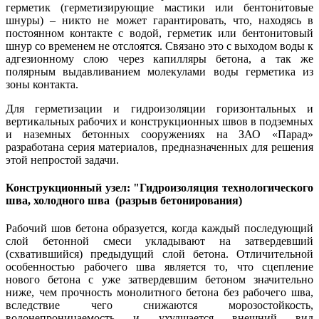
герметик (герметизирующие мастики или бентонитовые
шнуры) – никто не может гарантировать, что, находясь в
постоянном контакте с водой, герметик или бентонитовый
шнур со временем не отслоятся. Связано это с выходом воды к
адгезионному слою через капилляры бетона, а так же
полярным выдавливанием молекулами воды герметика из
зоны контакта.
Для герметизации и гидроизоляции горизонтальных и
вертикальных рабочих и конструкционных швов в подземных
и наземных бетонных сооружениях на ЗАО «Парад»
разработана серия материалов, предназначенных для решения
этой непростой задачи.
Конструкционный узел: "Гидроизоляция технологического
шва, холодного шва (разрыв бетонирования)
Рабочий шов бетона образуется, когда каждый последующий
слой бетонной смеси укладывают на затвердевший
(схватившийся) предыдущий слой бетона. Отличительной
особенностью рабочего шва является то, что сцепление
нового бетона с уже затвердевшим бетоном значительно
ниже, чем прочность монолитного бетона без рабочего шва,
вследствие чего снижаются морозостойкость,
водонепроницаемость и ухудшается внешний вид