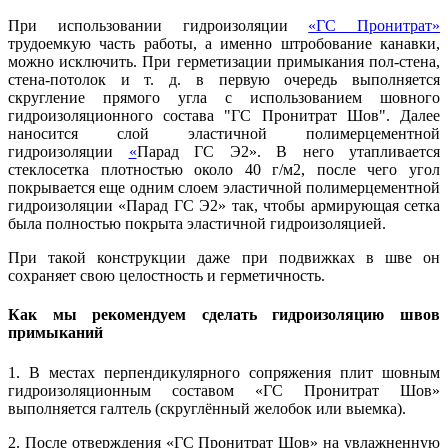
При использовании гидроизоляции
«ГС Пронитрат»
трудоемкую часть работы, а именно штробование канавки,
можно исключить. При герметизации примыкания пол-стена,
стена-потолок и т. д. в первую очередь выполняется
скругление прямого угла с использованием шовного
гидроизоляционного состава "ГС Пронитрат Шов". Далее
наносится слой эластичной полимерцементной
гидроизоляции
«
Парад ГС Э2». В него утапливается
стеклосетка плотностью около 40 г/м2, после чего угол
покрывается еще одним слоем эластичной полимерцементной
гидроизоляции «Парад ГС Э2» так, чтобы армирующая сетка
была полностью покрыта эластичной гидроизоляцией.
При такой конструкции даже при подвижках в шве он
сохраняет свою целостность и герметичность.
Как мы рекомендуем сделать гидроизоляцию швов
примыканий
1. В местах перпендикулярного сопряжения плит шовным
гидроизоляционным составом «ГС Пронитрат Шов»
выполняется галтель (скруглённый желобок или выемка).
2. После отверждения «ГС Пронитрат Шов» на увлажненную