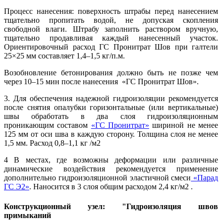
Процесс нанесения: поверхность штрабы перед нанесением
тщательно пропитать водой, не допуская скопления
свободной влаги. Штрабу заполнить раствором вручную,
тщательно продавливая каждый нанесенный участок.
Ориентировочный расход ГС Пронитрат Шов при галтели
25×25 мм составляет 1,4–1,5 кг/п.м.
Возобновление бетонирования должно быть не позже чем
через 10–15 мин после нанесения «ГС Пронитрат Шов».
3. Для обеспечения надежной гидроизоляции рекомендуется
после снятия опалубки горизонтальные (или вертикальные)
швы обработать в два слоя гидроизоляционным
проникающим составом
«ГС Пронитрат»
шириной не менее
125 мм от оси шва в каждую сторону. Толщина слоя не менее
1,5 мм. Расход 0,8–1,1 кг /м2
4 В местах, где возможны деформации или различные
динамические воздействия рекомендуется применение
дополнительно гидроизоляционной эластичной смеси
«Парад
ГС Э2»
. Наносится в 3 слоя общим расходом 2,4 кг/м2 .
Конструкционный узел: "Гидроизоляция швов
примыканий