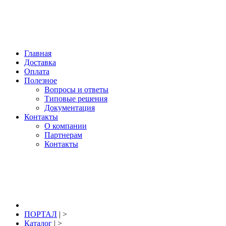
Нижний Новгород, купить: +7 904 391 391 2; +7 920 044 77 69; E-mail:
info@portal-pro.ru
; гидроизоляция, материалы для восстановления,
ремонта и защиты бетона.
Главная
Доставка
Оплата
Полезное
Вопросы и ответы
Типовые решения
Документация
Контакты
О компании
Партнерам
Контакты
8 (831) 291-39-12
заказать звонок
ПОРТАЛ
| >
Каталог
| >