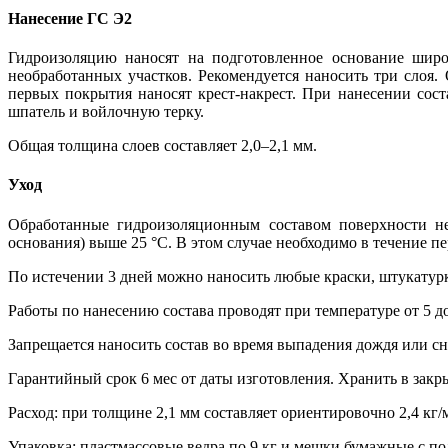
Нанесение ГС Э2
Гидроизоляцию наносят на подготовленное основание широ
необработанных участков. Рекомендуется наносить три слоя
первых покрытия наносят крест-накрест. При нанесении сос
шпатель и войлочную терку.
Общая толщина слоев составляет 2,0–2,1 мм.
Уход
Обработанные гидроизоляционным составом поверхности не 
основания) выше 25 °С. В этом случае необходимо в течение п
По истечении 3 дней можно наносить любые краски, штукатурку,
Работы по нанесению состава проводят при температуре от 5 до
Запрещается наносить состав во время выпадения дождя или сн
Гарантийный срок 6 мес от даты изготовления. Хранить в зак
Расход: при толщине 2,1 мм составляет ориентировочно 2,4 кг/
Упаковка: пластмассовые ведра по 9 кг и мешки бумажные с п