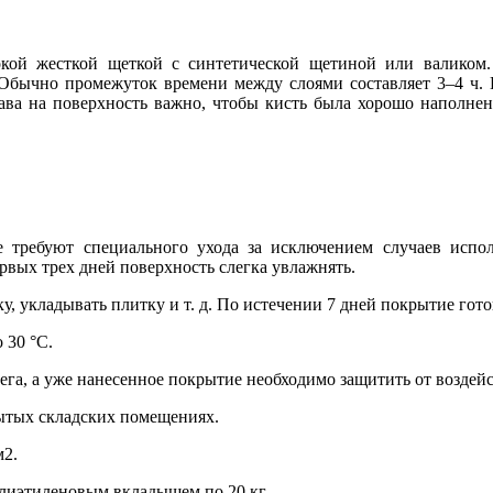
кой жесткой щеткой с синтетической щетиной или валиком. 
. Обычно промежуток времени между слоями составляет 3–4 ч
тава на поверхность важно, чтобы кисть была хорошо наполнен
требуют специального ухода за исключением случаев исполь
ервых трех дней поверхность слегка увлажнять.
 укладывать плитку и т. д. По истечении 7 дней покрытие готов
 30 °С.
ега, а уже нанесенное покрытие необходимо защитить от воздейст
рытых складских помещениях.
м2.
олиэтиленовым вкладышем по 20 кг.