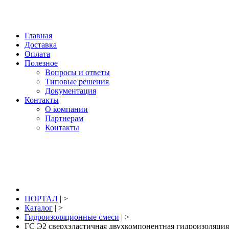
Нижний Новгород, купить: +7 904 391 391 2; 
Главная
Доставка
Оплата
Полезное
Вопросы и ответы
Типовые решения
Документация
Контакты
О компании
Партнерам
Контакты
8 (831) 291-39-12
ПОРТАЛ
| >
Каталог
| >
Гидроизоляционные смеси
| >
ГС Э2 сверхэластичная двухкомпонентная гидроизоляция