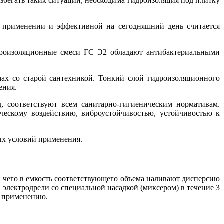
избегать таких ситуаций, необходима гидроизоляция под плитку
 применении и эффективной на сегодняшний день считается
дроизоляционные смеси ГС Э2 обладают антибактериальными
ах со старой сантехникой. Тонкий слой гидроизоляционного
ения.
 соответствуют всем санитарно-гигиеническим нормативам.
ескому воздействию, виброустойчивостью, устойчивостью к
ых условий применения.
я чего в емкость соответствующего объема наливают дисперсию
электродрели со специальной насадкой (миксером) в течение 3
к применению.