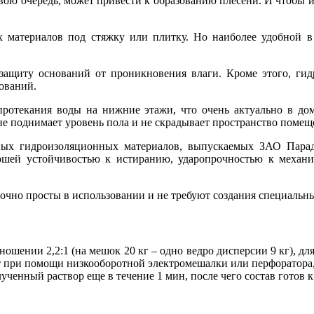
свою очередь, может привести к образованию плесени. И чтобы 
 материалов под стяжку или плитку. Но наиболее удобной в
защиту оснований от проникновения влаги. Кроме этого, ги
ований.
ротекания воды на нижние этажи, что очень актуально в дом
не поднимает уровень пола и не скрадывает пространство помещ
ных гидроизоляционных материалов, выпускаемых ЗАО Парад,
шей устойчивостью к истиранию, ударопрочностью к механич
очно просты в использовании и не требуют создания специальн
шении 2,2:1 (на мешок 20 кг – одно ведро дисперсии 9 кг), дл
 при помощи низкооборотной электромешалки или перфоратора, 
ченный раствор еще в течение 1 мин, после чего состав готов 