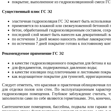
покрытие, выполненное из гидроизоляционной смеси ГС Э
Существенный плюс ГС Э2
эластичная гидроизоляция ГС Э2 может быть использован 
применяется по влажной или свежеуложенной бетонной по
бетон, обработанный гидроизоляционным составом, сохр
последний слой может быть нанесен как декоративный: 
по истечении 3 дней можно наносить любые лакокрасоч
по истечении 7 дней покрытие готово к постоянному конт
Рекомендуемое применение ГС Э2
в качестве гидроизоляционного покрытия для бетона и ка
для фундаментов, подверженных давлению воды;
в качестве изоляции под плиточными и листовыми покры
как водозащитное покрытие для туннелей, ирригационных
Следует отметить, что красивая и практичная облицовочная п
для отделки полов или стен. По эксплуатационным характер
гидроизоляции помещения. Глубокое заблуждение считать, 
заполнители сами по себе являются герметиками. Это, конечно, 
Сантехнические помещения, бассейны, подвалы или гаражи п