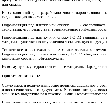
просушки стены будут постоянно оставаться сырыми, а это, в 
или стяжку.
На сегодняшний день разработано много гидроизоляционных
гидроизоляционная смесь ГС Э2.
Гидроизоляция под плитку или стяжку ГС Э2 обеспечивает 
свойствами, что препятствует возникновению грибковых образ
Гидроизоляция под плитку или стяжку ГС Э2 защищает от п
материала существенно не увеличивает статическую нагрузку, 
Технические и эксплуатационные характеристики современ
Гидроизоляция под плитку или стяжку ГС Э2 обладает хоро
кислотным средам и нефтепродуктам.
Ко всему прочему гидроизоляционные материалы Парад достат
Приготовление ГС Э2
Сухую смесь и водную дисперсию полимера смешивают в соотно
и постепенно засыпают сухую смесь. Размешивание производят
мин., затем выдерживают в течение 10 мин. Перемешивают полу
Приготовленный раствор следует использовать в течение 1 ч.