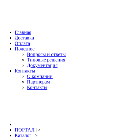
Нижний Новгород, купить: +7 904 391 391 2; +7 920 044 77 69; E-mail:
info@portal-pro.ru
; гидроизоляция, материалы для восстановления,
ремонта и защиты бетона.
Главная
Доставка
Оплата
Полезное
Вопросы и ответы
Типовые решения
Документация
Контакты
О компании
Партнерам
Контакты
8 (831) 291-39-12
заказать звонок
ПОРТАЛ
| >
Каталог
| >