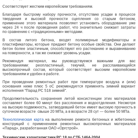
Соответствует жестким европейским требованиям.
Благодаря быстрому набору прочности, отсутствию усадки в процессе
твердения и высокой прочности сцепления со старым бетоном,
применение этого материала позволяет установить оборудование уже
через 24 ч после проведения работ, что значительно снижает затраты
по сравнению с «традиционными» методами.
В состав литого бетона, входят полимерные модификаторы и
пластификаторы, которые придают бетону особые свойства. Они делают
бетон более эластичным, способствуют его растеканию и выравниванию
на поверхности, а так же снижают уровень усадки.
Рекомендуя материал, мы руководствуемся важными для вас
требованиями: реопластичный, текучий, не расслаивающийся
высокопрочный состав, который соответствует высоким европейским
требованиям и удобен в работе.
При проведении ремонтных работ при температуре воздуха и (или)
основания ниже плюс 5 оС рекомендуется применять зимний вариант
исполнения "Парад РС 518 зимний".
Продолжительность сохранения литой консистенции этих материалов
составляет более 60 минут без расслоения и водоотделения. Несмотря
на высокую подвижность, затвердевший бетон имеет высокую прочность в
суточном возрасте свыше 20 МПа, а в возрасте 28 сут — более 50 МПа.
Технологическая карта
на выполнение ремонта бетонных и ж/бетонных
конструкций с применением ремонтных высокопрочных материалов
«Парад», разработанная ОАО «Оргстрой».
Технические характеристики РС 18 по СТБ 1464-2004