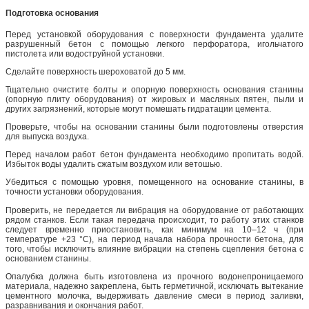
Подготовка основания
Перед установкой оборудования с поверхности фундамента удалите
разрушенный бетон с помощью легкого перфоратора, игольчатого
пистолета или водоструйной установки.
Сделайте поверхность шероховатой до 5 мм.
Тщательно очистите болты и опорную поверхность основания станины
(опорную плиту оборудования) от жировых и масляных пятен, пыли и
других загрязнений, которые могут помешать гидратации цемента.
Проверьте, чтобы на основании станины были подготовлены отверстия
для выпуска воздуха.
Перед началом работ бетон фундамента необходимо пропитать водой.
Избыток воды удалить сжатым воздухом или ветошью.
Убедиться с помощью уровня, помещенного на основание станины, в
точности установки оборудования.
Проверить, не передается ли вибрация на оборудование от работающих
рядом станков. Если такая передача происходит, то работу этих станков
следует временно приостановить, как минимум на 10–12 ч (при
температуре +23 °С), на период начала набора прочности бетона, для
того, чтобы исключить влияние вибрации на степень сцепления бетона с
основанием станины.
Опалубка должна быть изготовлена из прочного водонепроницаемого
материала, надежно закреплена, быть герметичной, исключать вытекание
цементного молочка, выдерживать давление смеси в период заливки,
разравнивания и окончания работ.