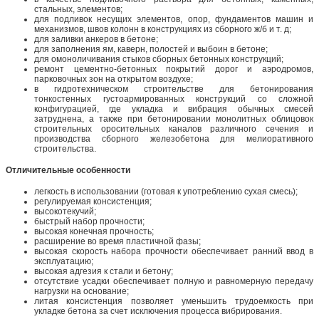
стальных, элементов;
для подливок несущих элементов, опор, фундаментов машин и
механизмов, швов колонн в конструкциях из сборного ж/б и т. д;
для заливки анкеров в бетоне;
для заполнения ям, каверн, полостей и выбоин в бетоне;
для омоноличивания стыков сборных бетонных конструкций;
ремонт цементно-бетонных покрытий дорог и аэродромов,
парковочных зон на открытом воздухе;
в гидротехническом строительстве для бетонирования
тонкостенных густоармированных конструкций со сложной
конфигурацией, где укладка и вибрация обычных смесей
затруднена, а также при бетонировании монолитных облицовок
строительных оросительных каналов различного сечения и
производства сборного железобетона для мелиоративного
строительства.
Отличительные особенности
легкость в использовании (готовая к употреблению сухая смесь);
регулируемая консистенция;
высокотекучий;
быстрый набор прочности;
высокая конечная прочность;
расширение во время пластичной фазы;
высокая скорость набора прочности обеспечивает ранний ввод в
эксплуатацию;
высокая адгезия к стали и бетону;
отсутствие усадки обеспечивает полную и равномерную передачу
нагрузки на основание;
литая консистенция позволяет уменьшить трудоемкость при
укладке бетона за счет исключения процесса вибрирования.