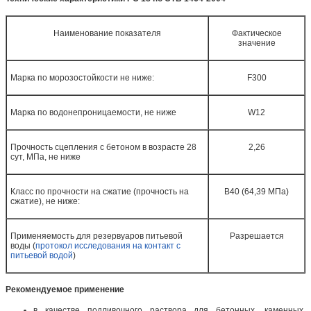
Наименование показателя
Фактическое
значение
Марка по морозостойкости не ниже:
F300
Марка по водонепроницаемости, не ниже
W12
Прочность сцепления с бетоном в возрасте 28
2,26
сут, МПа, не ниже
Класс по прочности на сжатие (прочность на
B40 (64,39 МПа)
сжатие), не ниже:
Применяемость для резервуаров питьевой
Разрешается
воды (
протокол исследования на контакт с
питьевой водой
)
Рекомендуемое применение
в качестве подливочного раствора для бетонных, каменных,