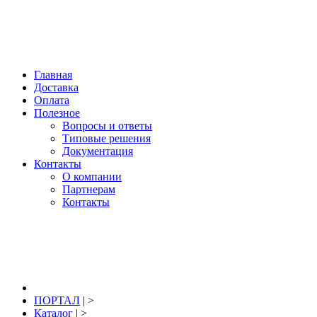
Нижний Новгород, купить: +7 904 391 391 2; +7 920 044 77 69; E-mail:
info@portal-pro.ru
; гидроизоляция, материалы для восстановления,
ремонта и защиты бетона.
Главная
Доставка
Оплата
Полезное
Вопросы и ответы
Типовые решения
Документация
Контакты
О компании
Партнерам
Контакты
8 (831) 291-39-12
заказать звонок
ПОРТАЛ
| >
Каталог
| >