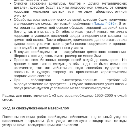
Очистка стрежней арматуры, болтов и других металлических
деталей, которые будут залиты анкеровочной смесью, от следов
коррозии железной щеткой или методом абразивоструйной
очистки.
Обработка всех металлических деталей, которые будут погружены
в анкеровочную смесь, грунтовкой-праймером
«Парад Г-586»
. Этот
материал на цементной основе обладает хорошей адгезией как к
бетону, так и к металлу. Он обеспечивает устойчивость металла к
коррозии в условиях щелочной среды анкеровочного состава на
цементной основе. Таким образом, применение данного материала
существенно увеличит срок службы нового сооружения, и продлит
срок службы отремонтированного участка.
В случае необходимости — загрубление цементного основания.
Шероховатости должны иметь размер не менее 3мм.
Пропитка всех бетонных поверхностей водой до насыщения. На
данном этапе важно следить, чтобы воды не было излишнее
количество, так как избыточная вода способна существенно
повлиять в худшую сторону на прочностные характеристики
подливочного состава.
При соблюдении вышеперечисленных требований
виброуплотнение не требуется. В случае заполнения узких швов и
пазух рекомендуется уплотнение металлическим прутком.
Расход: для приготовления 1 м3 раствора необходимо 1950–2000 кг сухой
смеси.
Уход за свежеуложенным материалом
После выполнения работ необходимо обеспечить тщательный уход за
нанесенным покрытием. Для ухода используют стандартные методы
ухода за цементосодержащими материалами.