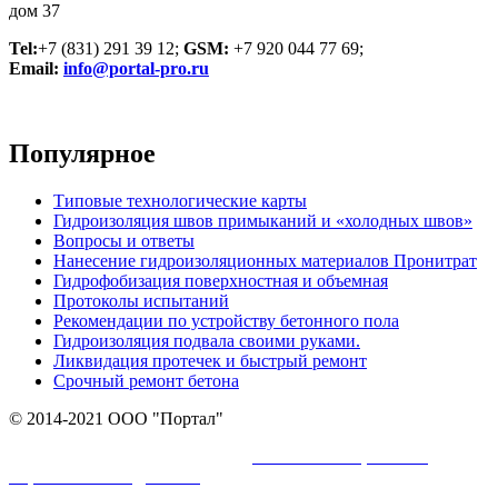
дом 37
Tel:
+7 (831) 291 39 12;
GSM:
+7 920 044 77 69;
Email:
info@portal-pro.ru
Популярное
Типовые технологические карты
Гидроизоляция швов примыканий и «холодных швов»
Вопросы и ответы
Нанесение гидроизоляционных материалов Пронитрат
Гидрофобизация поверхностная и объемная
Протоколы испытаний
Рекомендации по устройству бетонного пола
Гидроизоляция подвала своими руками.
Ликвидация протечек и быстрый ремонт
Срочный ремонт бетона
© 2014-2021 ООО "Портал"
политикой обработки
Пользуясь сайтом Вы соглашаетесь с
персональных данных.