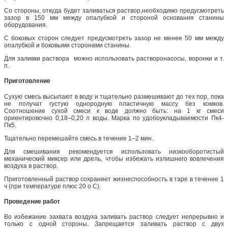
Со стороны, откуда будет заливаться раствор,необходимо предусмотреть
зазор в 150 мм между опалубкой и стороной основания станины
оборудования.
С боковых сторон следует предусмотреть зазор не менее 50 мм между
опалубкой и боковыми сторонами станины.
Для заливки раствора можно использовать растворонасосы, воронки и т.
п.
Приготовление
Сухую смесь высыпают в воду и тщательно размешивают до тех пор, пока
не получат густую однородную пластичную массу без комков.
Соотношение сухой смеси к воде должно быть: на 1 кг смеси
ориентировочно 0,18–0,20 л воды. Марка по удобоукладываемости Пк4-
Пк5.
Тщательно перемешайте смесь в течение 1–2 мин.
Для смешивания рекомендуется использовать низкооборотистый
механический миксер или дрель, чтобы избежать излишнего вовлечения
воздуха в раствор.
Приготовленный раствор сохраняет жизнеспособность в таре в течение 1
ч (при температуре плюс 20 о С).
Проведение работ
Во избежание захвата воздуха заливать раствор следует непрерывно и
только с одной стороны. Запрещается заливать раствор с двух