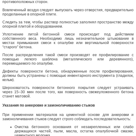
противоположных сторон.
Вовлеченный воздух следует выпускать через отверстия, предварительно
проделанные в опорной плите.
Следить за тем, чтобы раствор полностью заполнял пространство между
опорной плитой и оборудованием.
Уплотнение литой бетонной смеси происходит под действием
собственного веса. Необходимо лишь незначительное штыкование в
местах примыкания смеси к опалубке или вертикальной поверхности
“старого” бетона.
После распределения такой смеси производят ее профилирование с
помощью легкого шаблона (металлического или деревянного),
перемещаемого по опалубке.
Дефекты поверхности бетона, обнаруженные после профилирования,
должны быть устранены с помощью инвентарного инструмента (гладилок,
кельм).
Шероховатость поверхности бетонного покрытия следует устраивать
через 15–30 мин после того, как поверхность свежеуложенного бетона
станет матовой.
Указания по анкеровке и замоноличиванию стыков
При применении материалов на цементной основе для анкеровки и
замоноличивания стыков следует строго соблюдать последовательность:
Очистка бетонного основания от незакрепленных или слабо
держащихся частей, пыли, масла, остатка опалубочной смазки,
цементного молочка.