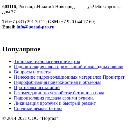
603116
, Россия, г.Нижний Новгород, ул.Чебоксарская,
дом 37
Tel:
+7 (831) 291 39 12;
GSM:
+7 920 044 77 69;
Email:
info@portal-pro.ru
Популярное
Типовые технологические карты
Гидроизоляция швов примыканий и «холодных швов»
Вопросы и ответы
Нанесение гидроизоляционных материалов Пронитрат
Гидрофобизация поверхностная и объемная
Протоколы испытаний
Рекомендации по устройству бетонного пола
Гидроизоляция подвала своими руками.
Ликвидация протечек и быстрый ремонт
Срочный ремонт бетона
© 2014-2021 ООО "Портал"
политикой обработки
Пользуясь сайтом Вы соглашаетесь с