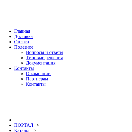
Нижний Новгород, купить: +7 904 391 391 2; +7 920 044 77 69; E-mail:
info@portal-pro.ru
; гидроизоляция, материалы для восстановления,
ремонта и защиты бетона.
Главная
Доставка
Оплата
Полезное
Вопросы и ответы
Типовые решения
Документация
Контакты
О компании
Партнерам
Контакты
8 (831) 291-39-12
заказать звонок
ПОРТАЛ
| >
Каталог
| >