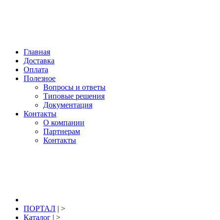
Нижний Новгород, купить: +7 904 391 391 2; +7 920 044 77 69; E-mail:
info@portal-pro.ru
; гидроизоляция, материалы для восстановления,
ремонта и защиты бетона.
Главная
Доставка
Оплата
Полезное
Вопросы и ответы
Типовые решения
Документация
Контакты
О компании
Партнерам
Контакты
8 (831) 291-39-12
заказать звонок
ПОРТАЛ
| >
Каталог
| >