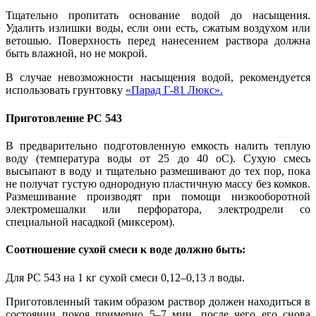
Тщательно пропитать основание водой до насыщения.
Удалить излишки воды, если они есть, сжатым воздухом или
ветошью. Поверхность перед нанесением раствора должна
быть влажной, но не мокрой.
В случае невозможности насыщения водой, рекомендуется
использовать грунтовку
«Парад Г-81 Люкс».
Приготовление РС 543
В предварительно подготовленную емкость налить теплую
воду (температура воды от 25 до 40 оС). Сухую смесь
высыпают в воду и тщательно размешивают до тех пор, пока
не получат густую однородную пластичную массу без комков.
Размешивание производят при помощи низкооборотной
электромешалки или перфоратора, электродрели со
специальной насадкой (миксером).
Соотношение сухой смеси к воде должно быть:
Для РС 543 на 1 кг сухой смеси 0,12–0,13 л воды.
Приготовленный таким образом раствор должен находиться в
состоянии покоя примерно 5–7 мин, после чего его снова