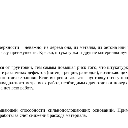
рхности – неважно, из дерева она, из металла, из бетона или
ссу преимуществ. Краска, штукатурка и другие материалы лучш
ся от грунтовки, тем самым повышая риск того, что штукатурка 
ате различных дефектов (пятен, трещин, разводов), возникающих
по отделке заново. Если вы реши заказать грунтовку стен у про
квадратного метра всех работ, необходимых для отделки поверхн
а нет всю работу.
ывающей способности сильнопоглощающих оснований. Прим
аботы за счет снижения расхода материала.