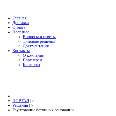
Нижний Новгород, купить: +7 904 391 391 2; 
Главная
Доставка
Оплата
Полезное
Вопросы и ответы
Типовые решения
Документация
Контакты
О компании
Партнерам
Контакты
8 (831) 291-39-12
ПОРТАЛ
| >
Решения
| >
Грунтование бетонных оснований